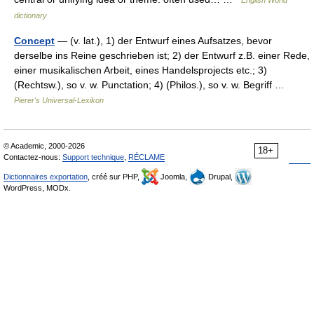
English World
dictionary
Concept
— (v. lat.), 1) der Entwurf eines Aufsatzes, bevor
derselbe ins Reine geschrieben ist; 2) der Entwurf z.B. einer Rede,
einer musikalischen Arbeit, eines Handelsprojects etc.; 3)
(Rechtsw.), so v. w. Punctation; 4) (Philos.), so v. w. Begriff …
Pierer's Universal-Lexikon
© Academic, 2000-2026
18+
Contactez-nous:
Support technique
,
RÉCLAME
Dictionnaires exportation
, créé sur PHP,
Joomla,
Drupal,
WordPress, MODx.