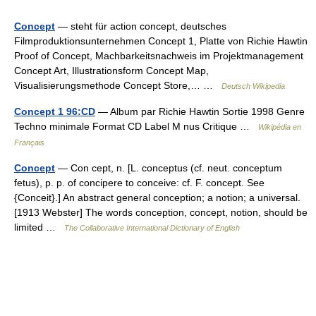
Concept
— steht für action concept, deutsches
Filmproduktionsunternehmen Concept 1, Platte von Richie Hawtin
Proof of Concept, Machbarkeitsnachweis im Projektmanagement
Concept Art, Illustrationsform Concept Map,
Visualisierungsmethode Concept Store,… …
Deutsch Wikipedia
Concept 1 96:CD
— Album par Richie Hawtin Sortie 1998 Genre
Techno minimale Format CD Label M nus Critique …
Wikipédia en
Français
Concept
— Con cept, n. [L. conceptus (cf. neut. conceptum
fetus), p. p. of concipere to conceive: cf. F. concept. See
{Conceit}.] An abstract general conception; a notion; a universal.
[1913 Webster] The words conception, concept, notion, should be
limited …
The Collaborative International Dictionary of English