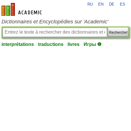
RU
EN
DE
ES
fr-academic.com
Dictionnaires et Encyclopédies sur 'Academic'
Recherche!
interprétations
traductions
livres
Игры ⚽