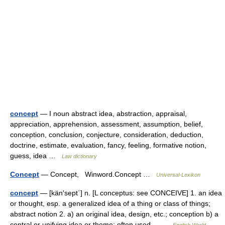
concept
— I noun abstract idea, abstraction, appraisal,
appreciation, apprehension, assessment, assumption, belief,
conception, conclusion, conjecture, consideration, deduction,
doctrine, estimate, evaluation, fancy, feeling, formative notion,
guess, idea …
Law dictionary
Concept
— Concept, Winword.Concept …
Universal-Lexikon
concept
— [kän′sept΄] n. [L conceptus: see CONCEIVE] 1. an idea
or thought, esp. a generalized idea of a thing or class of things;
abstract notion 2. a) an original idea, design, etc.; conception b) a
central or unifying idea or theme: often used… …