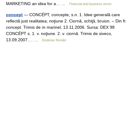
MARKETING an idea for a… …
Financial and business terms
concept
— CONCÉPT, concepte, s.n. 1. Idee generală care
reflectă just realitatea; noţiune 2. Ciornă, schiţă, bruion. – Din fr.
concept. Trimis de m marinel, 13.11.2006. Sursa: DEX 98
CONCÉPT s. 1. v. noţiune. 2. v. ciornă. Trimis de siveco,
13.09.2007.… …
Dicționar Român